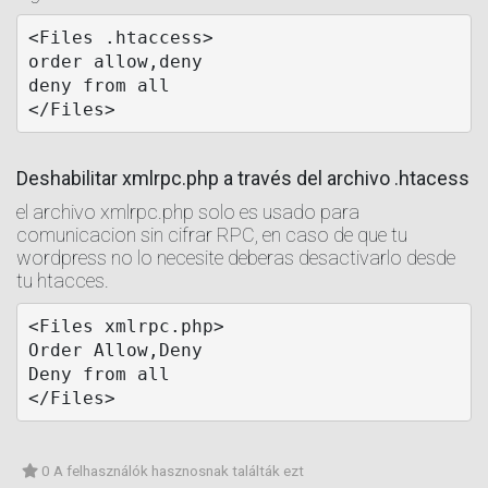
<Files .htaccess>

order allow,deny

deny from all

Deshabilitar xmlrpc.php a través del archivo .htacess
el archivo xmlrpc.php solo es usado para
comunicacion sin cifrar RPC, en caso de que tu
wordpress no lo necesite deberas desactivarlo desde
tu htacces.
<Files xmlrpc.php>

Order Allow,Deny

Deny from all

</Files>
0 A felhasználók hasznosnak találták ezt