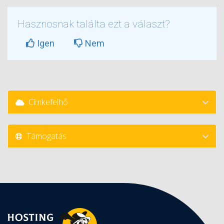
Hasznosnak találta ezt a választ?
Igen
Nem
Címkefelhő
Támogatás