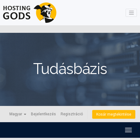
Tudásbázis
Magyar
Bejelentkezés
Regisztráció
Kosár megtekintése
Váltá